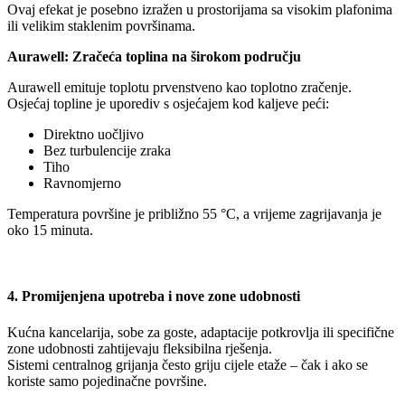
Ovaj efekat je posebno izražen u prostorijama sa visokim plafonima
ili velikim staklenim površinama.
Aurawell: Zračeća toplina na širokom području
Aurawell emituje toplotu prvenstveno kao toplotno zračenje.
Osjećaj topline je uporediv s osjećajem kod kaljeve peći:
Direktno uočljivo
Bez turbulencije zraka
Tiho
Ravnomjerno
Temperatura površine je približno 55 °C, a vrijeme zagrijavanja je
oko 15 minuta.
4. Promijenjena upotreba i nove zone udobnosti
Kućna kancelarija, sobe za goste, adaptacije potkrovlja ili specifične
zone udobnosti zahtijevaju fleksibilna rješenja.
Sistemi centralnog grijanja često griju cijele etaže – čak i ako se
koriste samo pojedinačne površine.