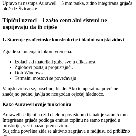
Upravo tu nastupa Aurawell – 5 mm tanka, zidno integrirana grijaća
ploča iz Švicarske.
Tipični uzroci – i zašto centralni sistemi ne
uspijevaju da ih riješe
1. Starenje građevinske konstrukcije i hladni vanjski zidovi
Zgrade se mijenjaju tokom vremena:
Izolacijski materijali gube svoju efikasnost
Zglobovi postaju propuštajući.
Dob Windowsa
Termalni mostovi se povećavaju
Vanjski zidovi se, posebno, hlade. Ako temperatura površine
značajno padne, javlja se neugodan osjećaj hladnoće.
Kako Aurawell ovdje funkcionira
Aurawell se lijepi na zid cijelom površinom i tanak je samo 5 mm.
Integrisana grijaća podloga emitira toplinu ne samo naprijed u
prostoriju, već i nazad prema zidu.
Susjedna površina zida se aktivno zagrijava u radijusu od približno