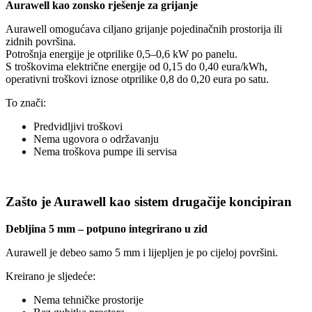
Aurawell kao zonsko rješenje za grijanje
Aurawell omogućava ciljano grijanje pojedinačnih prostorija ili
zidnih površina.
Potrošnja energije je otprilike 0,5–0,6 kW po panelu.
S troškovima električne energije od 0,15 do 0,40 eura/kWh,
operativni troškovi iznose otprilike 0,8 do 0,20 eura po satu.
To znači:
Predvidljivi troškovi
Nema ugovora o održavanju
Nema troškova pumpe ili servisa
Zašto je Aurawell kao sistem drugačije koncipiran
Debljina 5 mm – potpuno integrirano u zid
Aurawell je debeo samo 5 mm i lijepljen je po cijeloj površini.
Kreirano je sljedeće:
Nema tehničke prostorije