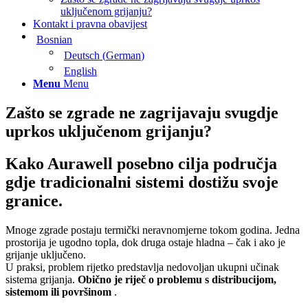
uključenom grijanju?
Kontakt i pravna obavijest
Bosnian
Deutsch
(
German
)
English
Menu
Menu
Zašto se zgrade ne zagrijavaju svugdje
uprkos uključenom grijanju?
Kako Aurawell posebno cilja područja
gdje tradicionalni sistemi dostižu svoje
granice.
Mnoge zgrade postaju termički neravnomjerne tokom godina. Jedna
prostorija je ugodno topla, dok druga ostaje hladna – čak i ako je
grijanje uključeno.
U praksi, problem rijetko predstavlja nedovoljan ukupni učinak
sistema grijanja.
Obično je riječ o problemu s distribucijom,
sistemom ili površinom
.