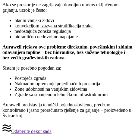
Ako se prostorije ne zagrijavaju dovoljno uprkos uključenom
grijanju, uzrok je često:
hladni vanjski zidovi
konvekcijom izazvana stratifikacija zraka
nedostajuća zonska regulacija
hidraulično nedovoljno napajanje
Aurawell rješava ove probleme direktnim, površinskim i zidnim
odavanjem topline – bez hidraulike, bez složene tehnologije i
bez većih građevinskih radova.
Sistem je posebno pogodan za:
Postojeća zgrada
Naknadno opremanje pojedinačnih prostorija
Zone udobnosti na vanjskim zidovima
Zgrade sa smanjenom tehničkom infrastrukturom
Aurawell predstavlja tehnički pojednostavljeno, precizno
kontrolirano i jasno proračunato rješenje za grijanje – proizvedeno u
Švicarskoj.
Odaberite dekor sada