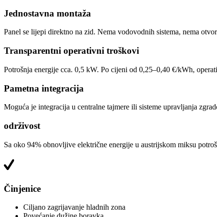
Jednostavna montaža
Panel se lijepi direktno na zid. Nema vodovodnih sistema, nema otvora
Transparentni operativni troškovi
Potrošnja energije cca. 0,5 kW. Po cijeni od 0,25–0,40 €/kWh, operati
Pametna integracija
Moguća je integracija u centralne tajmere ili sisteme upravljanja zg
održivost
Sa oko 94% obnovljive električne energije u austrijskom miksu potrošn
Činjenice
Ciljano zagrijavanje hladnih zona
Povećanje dužine boravka