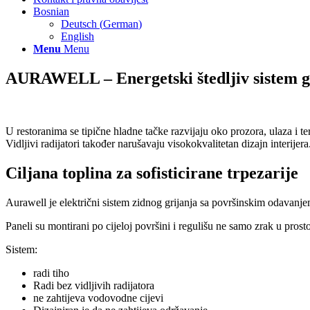
Bosnian
Deutsch
(
German
)
English
Menu
Menu
AURAWELL – Energetski štedljiv sistem gri
U restoranima se tipične hladne tačke razvijaju oko prozora, ulaza i 
Vidljivi radijatori također narušavaju visokokvalitetan dizajn interijer
Ciljana toplina za sofisticirane trpezarije
Aurawell je električni sistem zidnog grijanja sa površinskim odavanjem 
Paneli su montirani po cijeloj površini i regulišu ne samo zrak u prost
Sistem:
radi tiho
Radi bez vidljivih radijatora
ne zahtijeva vodovodne cijevi