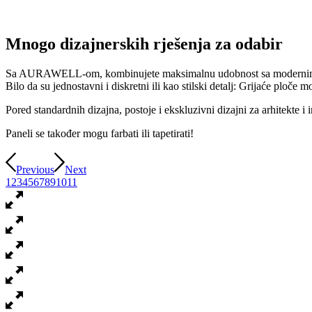
Mnogo dizajnerskih rješenja za odabir
Sa AURAWELL-om, kombinujete maksimalnu udobnost sa modernim
Bilo da su jednostavni i diskretni ili kao stilski detalj: Grijaće ploče
Pored standardnih dizajna, postoje i ekskluzivni dizajni za arhitekte i 
Paneli se također mogu farbati ili tapetirati!
Previous
Next
1
2
3
4
5
6
7
8
9
10
11