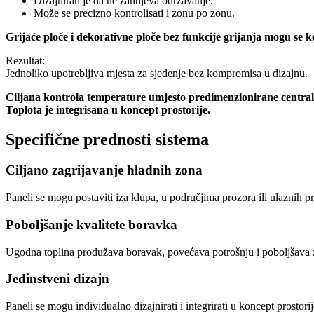
Dizajniran je da ne zahtijeva održavanje.
Može se precizno kontrolisati i zonu po zonu.
Grijaće ploče i dekorativne ploče bez funkcije grijanja mogu se 
Rezultat:
Jednoliko upotrebljiva mjesta za sjedenje bez kompromisa u dizajnu.
Ciljana kontrola temperature umjesto predimenzionirane central
Toplota je integrisana u koncept prostorije.
Specifične prednosti sistema
Ciljano zagrijavanje hladnih zona
Paneli se mogu postaviti iza klupa, u područjima prozora ili ulaznih p
Poboljšanje kvalitete boravka
Ugodna toplina produžava boravak, povećava potrošnju i poboljšava z
Jedinstveni dizajn
Paneli se mogu individualno dizajnirati i integrirati u koncept prostori