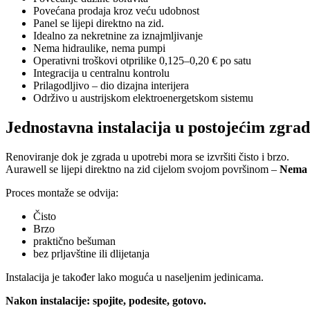
Povećana prodaja kroz veću udobnost
Panel se lijepi direktno na zid.
Idealno za nekretnine za iznajmljivanje
Nema hidraulike, nema pumpi
Operativni troškovi otprilike 0,125–0,20 € po satu
Integracija u centralnu kontrolu
Prilagodljivo – dio dizajna interijera
Održivo u austrijskom elektroenergetskom sistemu
Jednostavna instalacija u postojećim zgr
Renoviranje dok je zgrada u upotrebi mora se izvršiti čisto i brzo.
Aurawell se lijepi direktno na zid cijelom svojom površinom –
Nema c
Proces montaže se odvija:
Čisto
Brzo
praktično bešuman
bez prljavštine ili dlijetanja
Instalacija je također lako moguća u naseljenim jedinicama.
Nakon instalacije: spojite, podesite, gotovo.