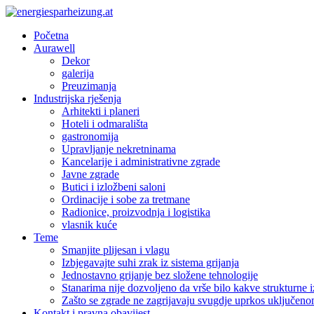
Početna
Aurawell
Dekor
galerija
Preuzimanja
Industrijska rješenja
Arhitekti i planeri
Hoteli i odmarališta
gastronomija
Upravljanje nekretninama
Kancelarije i administrativne zgrade
Javne zgrade
Butici i izložbeni saloni
Ordinacije i sobe za tretmane
Radionice, proizvodnja i logistika
vlasnik kuće
Teme
Smanjite plijesan i vlagu
Izbjegavajte suhi zrak iz sistema grijanja
Jednostavno grijanje bez složene tehnologije
Stanarima nije dozvoljeno da vrše bilo kakve strukturne 
Zašto se zgrade ne zagrijavaju svugdje uprkos uključeno
Kontakt i pravna obavijest