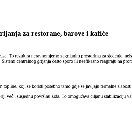
janja za restorane, barove i kafiće
terasa. To rezultira neravnomjerno zagrijanim prostorima za sjedenje, 
a. Sistemi centralnog grijanja često sporo ili neefikasno reagiraju na pr
topline, koji se koristi posebno tamo gdje se javljaju termalne slabosti
oriji već i susjednu površinu zida. To omogućava ciljanu stabilizaciju v