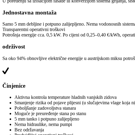
U poređenju sa izolacijom fasade ili konverzijom sistema grijanja, siste
Jednostavna montaža
Samo 5 mm debljine i potpuno zalijepljeno. Nema vodonosnih sistema, 
Transparentni operativni troškovi
Potrošnja energije cca. 0,5 kW. Po cijeni od 0,25–0,40 €/kWh, opera
održivost
Sa oko 94% obnovljive električne energije u austrijskom miksu potroš
Činjenice
Aktivna kontrola temperature hladnih vanjskih zidova
Smanjenje rizika od pojave plijesni (u slučajevima vlage koja n
Poboljšanje zadovoljstva stanara
Moguće je preuređenje stana po stanu
5 mm tanko i potpuno zalijepljeno
Nema hidraulike, nema pumpi
Bez održavanja