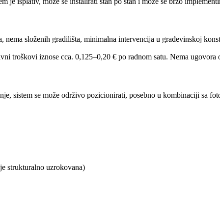
m je isplativ, može se instalirati stan po stan i može se brzo implementir
nema složenih gradilišta, minimalna intervencija u građevinskoj konstr
tivni troškovi iznose cca. 0,125–0,20 € po radnom satu. Nema ugovora 
nje, sistem se može održivo pozicionirati, posebno u kombinaciji sa f
ije strukturalno uzrokovana)