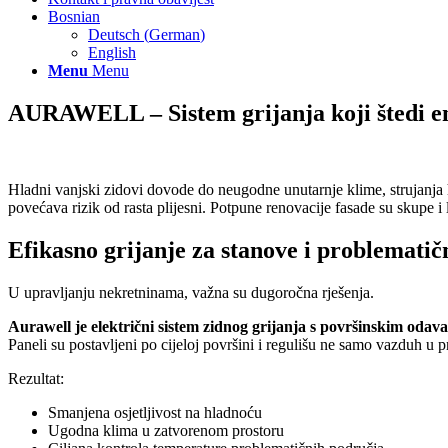
Bosnian
Deutsch
(
German
)
English
Menu
Menu
AURAWELL – Sistem grijanja koji štedi en
Hladni vanjski zidovi dovode do neugodne unutarnje klime, strujanja 
povećava rizik od rasta plijesni. Potpune renovacije fasade su skupe i l
Efikasno grijanje za stanove i problemati
U upravljanju nekretninama, važna su dugoročna rješenja.
Aurawell je električni sistem zidnog grijanja s površinskim odavan
Paneli su postavljeni po cijeloj površini i regulišu ne samo vazduh u p
Rezultat:
Smanjena osjetljivost na hladnoću
Ugodna klima u zatvorenom prostoru