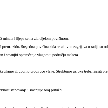
 minuta i lijepe se na zid cijelom površinom.
zad prema zidu. Susjedna površina zida se aktivno zagrijava u radijusu o
an i smanjiti opterećenje vlagom u području maltera.
apilarne ili uporno prodiruće vlage. Strukturne uzroke treba riješiti pr
nost stanovanja i smanjuje broj pritužbi.