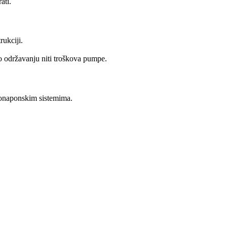
ati.
ukciji.
o održavanju niti troškova pumpe.
otonaponskim sistemima.