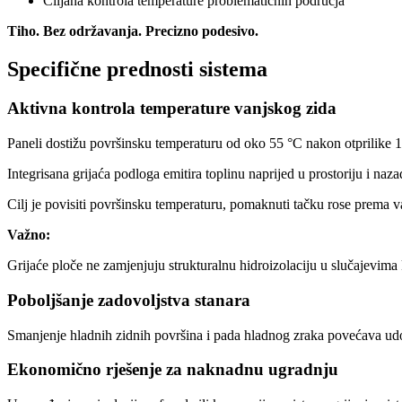
Ciljana kontrola temperature problematičnih područja
Tiho. Bez održavanja. Precizno podesivo.
Specifične prednosti sistema
Aktivna kontrola temperature vanjskog zida
Paneli dostižu površinsku temperaturu od oko 55 °C nakon otprilike 15
Integrisana grijaća podloga emitira toplinu naprijed u prostoriju i na
Cilj je povisiti površinsku temperaturu, pomaknuti tačku rose prema v
Važno:
Grijaće ploče ne zamjenjuju strukturalnu hidroizolaciju u slučajevima k
Poboljšanje zadovoljstva stanara
Smanjenje hladnih zidnih površina i pada hladnog zraka povećava udob
Ekonomično rješenje za naknadnu ugradnju