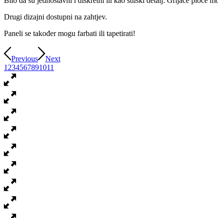
Bilo da su jednostavni i diskretni ili kao stilski detalj: Grijaće ploče
Drugi dizajni dostupni na zahtjev.
Paneli se također mogu farbati ili tapetirati!
Previous
Next
1
2
3
4
5
6
7
8
9
10
11