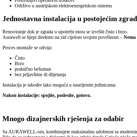
Predvidljivi operativni troškovi
Održivo u austrijskom elektroenergetskom sistemu
Jednostavna instalacija u postojećim zgr
Renoviranje dok je zgrada u upotrebi mora se izvršiti čisto i brzo.
Aurawell se lijepi direktno na zid cijelom svojom površinom –
Nema c
Proces montaže se odvija:
Čisto
Brzo
praktično bešuman
bez prljavštine ili dlijetanja
Instalacija je također lako moguća u naseljenim jedinicama.
Nakon instalacije: spojite, podesite, gotovo.
Mnogo dizajnerskih rješenja za odabir
Sa AURAWELL-om, kombinujete maksimalnu udobnost sa modernim