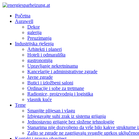
Početna
Aurawell
Dekor
galerija
Preuzimanja
Industrijska rješenja
Arhitekti i planeri
Hoteli i odmarališta
gastronomija
Upravljanje nekretninama
Kancelarije i administrativne zgrade
Javne zgrade
Butici i izložbeni saloni
Ordinacije i sobe za tretmane
Radionice, proizvodnja i logistika
vlasnik kuće
Teme
Smanjite plijesan i vlagu
Izbjegavajte suhi zrak iz sistema grijanja
Jednostavno grijanje bez složene tehnologije
Stanarima nije dozvoljeno da vrše bilo kakve strukturne 
Zašto se zgrade ne zagrijavaju svugdje uprkos uključeno
Kontakt i pravna obavijest