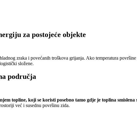
ergiju za postojeće objekte
hladnog zraka i povećanih troškova grijanja. Ako temperatura površine p
ogistički složene.
čna područja
jem topline, koji se koristi posebno tamo gdje je toplina smislena 
rostoriji već i susednu površinu zida.