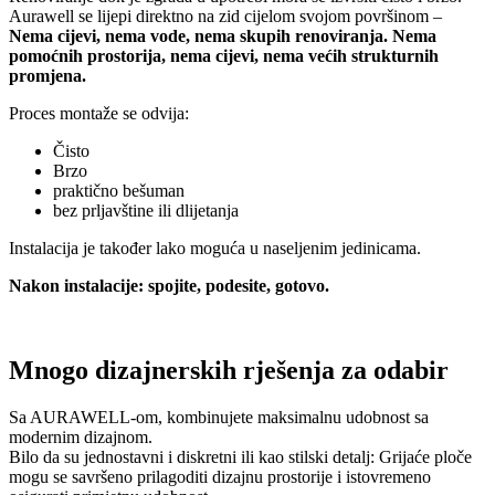
Aurawell se lijepi direktno na zid cijelom svojom površinom –
Nema cijevi, nema vode, nema skupih renoviranja. Nema
pomoćnih prostorija, nema cijevi, nema većih strukturnih
promjena.
Proces montaže se odvija:
Čisto
Brzo
praktično bešuman
bez prljavštine ili dlijetanja
Instalacija je također lako moguća u naseljenim jedinicama.
Nakon instalacije: spojite, podesite, gotovo.
Mnogo dizajnerskih rješenja za odabir
Sa AURAWELL-om, kombinujete maksimalnu udobnost sa
modernim dizajnom.
Bilo da su jednostavni i diskretni ili kao stilski detalj: Grijaće ploče
mogu se savršeno prilagoditi dizajnu prostorije i istovremeno