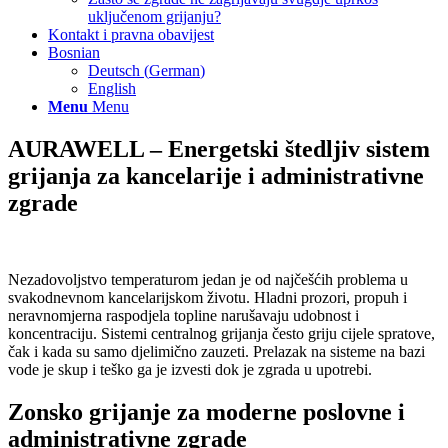
uključenom grijanju?
Kontakt i pravna obavijest
Bosnian
Deutsch
(
German
)
English
Menu
Menu
AURAWELL – Energetski štedljiv sistem
grijanja za kancelarije i administrativne
zgrade
Nezadovoljstvo temperaturom jedan je od najčešćih problema u
svakodnevnom kancelarijskom životu. Hladni prozori, propuh i
neravnomjerna raspodjela topline narušavaju udobnost i
koncentraciju. Sistemi centralnog grijanja često griju cijele spratove,
čak i kada su samo djelimično zauzeti. Prelazak na sisteme na bazi
vode je skup i teško ga je izvesti dok je zgrada u upotrebi.
Zonsko grijanje za moderne poslovne i
administrativne zgrade