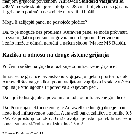
manjom grijaćom površinom.
Aurawell Standard varijantu sa
230 V
možete skratiti gore i dolje za 28 cm. Ti dijelovi nisu grijani.
U grijanom području ne smijete ni rezati ni bušiti.
Mogu li zalijepiti panel na postojeće pločice?
Da, to je moguće bez problema. Aurawell panel se može pričvrstiti
na svaku glatku površinu odgovarajućim ljepilom. Predviđeno
ljepilo možete odmah naručiti u našem shopu (Mapee MS Rapid).
Razlika u odnosu na druge sisteme grijanja
Po čemu se štedna grijalica razlikuje od infracrvene grijalice?
Infracrvene grijalice prvenstveno zagrijavaju tijela u prostoriji, dok
Aurawell štedna grijalica, poput radijatora, zagrijava i zrak. Zračeća
toplina je vrlo ugodna i uporediva s kaljevom peći.
Da li je štedna grijalica povoljnija u radu od infracrvene grijalice?
Da. Potrošnja električne energije Aurawell štedne grijalice je manja
nego kod infracrvenog panela. Aurawell panel zahtijeva otprilike 0,5
kW. Za prostoriju od oko 30 m2 dovoljan je jedan panel. Infracrveni
paneli su predviđeni za maksimalno 15 m2.
Meyer Parkett GmbH