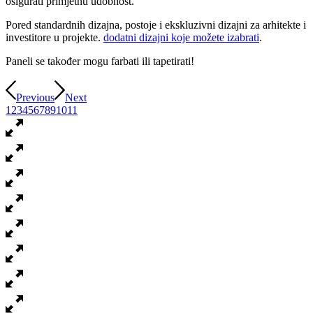
osigurati primjetnu udobnost.
Pored standardnih dizajna, postoje i ekskluzivni dizajni za arhitekte i
investitore u projekte.
dodatni dizajni koje možete izabrati
.
Paneli se također mogu farbati ili tapetirati!
Previous
Next
1
2
3
4
5
6
7
8
9
10
11