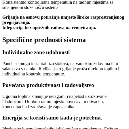
Konzistentno kontrolirana temperatura na radnim mjestima sa
smanjenom složenošću sistema.
Grijanje na osnovu potražnje umjesto široko rasprostranjenog
pregrijavanja.
Integracija bez opsežnih radova na renoviranju.
Specifične prednosti sistema
Individualne zone udobnosti
Paneli se mogu instalirati iza stolova, na vanjskim zidovima ili u
salama za sastanke. Radijacijsko grijanje pruža direktnu toplinu i
individualnu kontrolu temperature.
Povećana produktivnost i zadovoljstvo
Ugodna toplina smanjuje nelagodu i napetost uzrokovane
hladnoćom. Udobno radno mjesto povećava motivaciju,
koncentraciju i zadržavanje zaposlenika.
Energija se koristi samo kada je potrebna.
Idealno za kućnu kancelariju i djelomičnu popunjenost: Griju se