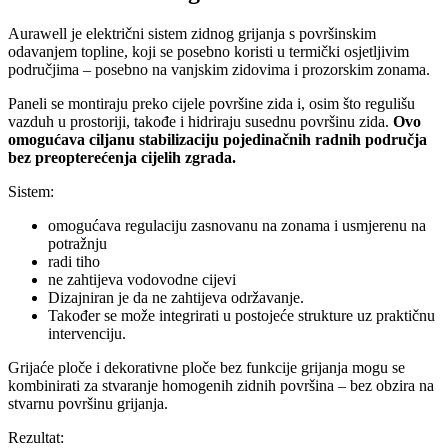
Aurawell je električni sistem zidnog grijanja s površinskim
odavanjem topline, koji se posebno koristi u termički osjetljivim
područjima – posebno na vanjskim zidovima i prozorskim zonama.
Paneli se montiraju preko cijele površine zida i, osim što regulišu
vazduh u prostoriji, takođe i hidriraju susednu površinu zida.
Ovo
omogućava ciljanu stabilizaciju pojedinačnih radnih područja
bez preopterećenja cijelih zgrada.
Sistem:
omogućava regulaciju zasnovanu na zonama i usmjerenu na
potražnju
radi tiho
ne zahtijeva vodovodne cijevi
Dizajniran je da ne zahtijeva održavanje.
Također se može integrirati u postojeće strukture uz praktičnu
intervenciju.
Grijaće ploče i dekorativne ploče bez funkcije grijanja mogu se
kombinirati za stvaranje homogenih zidnih površina – bez obzira na
stvarnu površinu grijanja.
Rezultat: