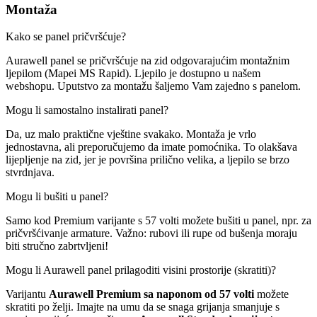
Montaža
Kako se panel pričvršćuje?
Aurawell panel se pričvršćuje na zid odgovarajućim montažnim
ljepilom (Mapei MS Rapid). Ljepilo je dostupno u našem
webshopu. Uputstvo za montažu šaljemo Vam zajedno s panelom.
Mogu li samostalno instalirati panel?
Da, uz malo praktične vještine svakako. Montaža je vrlo
jednostavna, ali preporučujemo da imate pomoćnika. To olakšava
lijepljenje na zid, jer je površina prilično velika, a ljepilo se brzo
stvrdnjava.
Mogu li bušiti u panel?
Samo kod Premium varijante s 57 volti možete bušiti u panel, npr. za
pričvršćivanje armature. Važno: rubovi ili rupe od bušenja moraju
biti stručno zabrtvljeni!
Mogu li Aurawell panel prilagoditi visini prostorije (skratiti)?
Varijantu
Aurawell Premium sa naponom od 57 volti
možete
skratiti po želji. Imajte na umu da se snaga grijanja smanjuje s