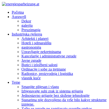
Početna
Aurawell
Dekor
galerija
Preuzimanja
Industrijska rješenja
Arhitekti i planeri
Hoteli i odmarališta
gastronomija
Upravljanje nekretninama
Kancelarije i administrativne zgrade
Javne zgrade
Butici i izložbeni saloni
Ordinacije i sobe za tretmane
Radionice, proizvodnja i logistika
vlasnik kuće
Teme
Smanjite plijesan i vlagu
Izbjegavajte suhi zrak iz sistema grijanja
Jednostavno grijanje bez složene tehnologije
Stanarima nije dozvoljeno da vrše bilo kakve strukturne
izmjene.
Zašto se zgrade ne zagrijavaju svugdje uprkos