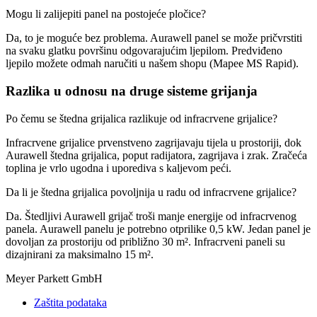
Mogu li zalijepiti panel na postojeće pločice?
Da, to je moguće bez problema. Aurawell panel se može pričvrstiti
na svaku glatku površinu odgovarajućim ljepilom. Predviđeno
ljepilo možete odmah naručiti u našem shopu (Mapee MS Rapid).
Razlika u odnosu na druge sisteme grijanja
Po čemu se štedna grijalica razlikuje od infracrvene grijalice?
Infracrvene grijalice prvenstveno zagrijavaju tijela u prostoriji, dok
Aurawell štedna grijalica, poput radijatora, zagrijava i zrak. Zračeća
toplina je vrlo ugodna i uporediva s kaljevom peći.
Da li je štedna grijalica povoljnija u radu od infracrvene grijalice?
Da. Štedljivi Aurawell grijač troši manje energije od infracrvenog
panela. Aurawell panelu je potrebno otprilike 0,5 kW. Jedan panel je
dovoljan za prostoriju od približno 30 m². Infracrveni paneli su
dizajnirani za maksimalno 15 m².
Meyer Parkett GmbH
Zaštita podataka