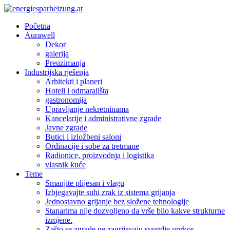
Početna
Aurawell
Dekor
galerija
Preuzimanja
Industrijska rješenja
Arhitekti i planeri
Hoteli i odmarališta
gastronomija
Upravljanje nekretninama
Kancelarije i administrativne zgrade
Javne zgrade
Butici i izložbeni saloni
Ordinacije i sobe za tretmane
Radionice, proizvodnja i logistika
vlasnik kuće
Teme
Smanjite plijesan i vlagu
Izbjegavajte suhi zrak iz sistema grijanja
Jednostavno grijanje bez složene tehnologije
Stanarima nije dozvoljeno da vrše bilo kakve strukturne
izmjene.
Zašto se zgrade ne zagrijavaju svugdje uprkos