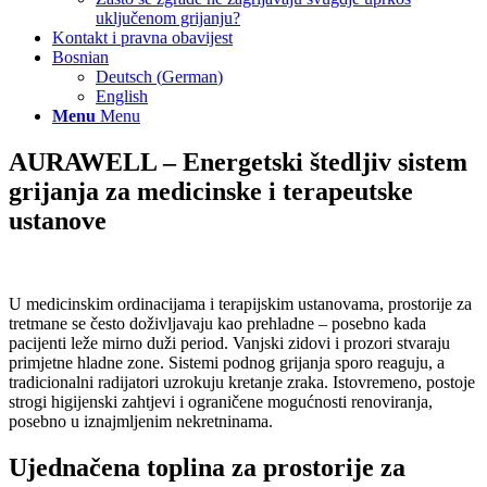
uključenom grijanju?
Kontakt i pravna obavijest
Bosnian
Deutsch
(
German
)
English
Menu
Menu
AURAWELL – Energetski štedljiv sistem
grijanja za medicinske i terapeutske
ustanove
U medicinskim ordinacijama i terapijskim ustanovama, prostorije za
tretmane se često doživljavaju kao prehladne – posebno kada
pacijenti leže mirno duži period. Vanjski zidovi i prozori stvaraju
primjetne hladne zone. Sistemi podnog grijanja sporo reaguju, a
tradicionalni radijatori uzrokuju kretanje zraka. Istovremeno, postoje
strogi higijenski zahtjevi i ograničene mogućnosti renoviranja,
posebno u iznajmljenim nekretninama.
Ujednačena toplina za prostorije za