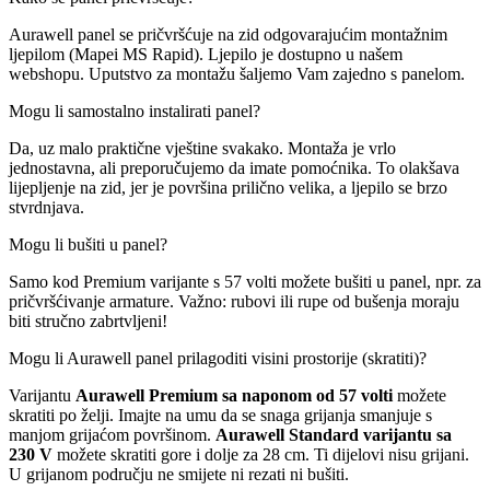
Aurawell panel se pričvršćuje na zid odgovarajućim montažnim
ljepilom (Mapei MS Rapid). Ljepilo je dostupno u našem
webshopu. Uputstvo za montažu šaljemo Vam zajedno s panelom.
Mogu li samostalno instalirati panel?
Da, uz malo praktične vještine svakako. Montaža je vrlo
jednostavna, ali preporučujemo da imate pomoćnika. To olakšava
lijepljenje na zid, jer je površina prilično velika, a ljepilo se brzo
stvrdnjava.
Mogu li bušiti u panel?
Samo kod Premium varijante s 57 volti možete bušiti u panel, npr. za
pričvršćivanje armature. Važno: rubovi ili rupe od bušenja moraju
biti stručno zabrtvljeni!
Mogu li Aurawell panel prilagoditi visini prostorije (skratiti)?
Varijantu
Aurawell Premium sa naponom od 57 volti
možete
skratiti po želji. Imajte na umu da se snaga grijanja smanjuje s
manjom grijaćom površinom.
Aurawell Standard varijantu sa
230 V
možete skratiti gore i dolje za 28 cm. Ti dijelovi nisu grijani.
U grijanom području ne smijete ni rezati ni bušiti.