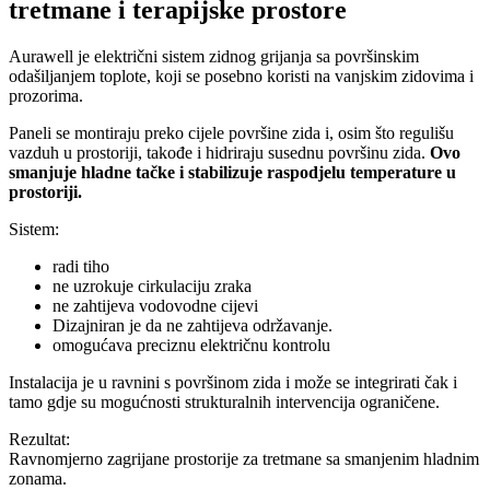
tretmane i terapijske prostore
Aurawell je električni sistem zidnog grijanja sa površinskim
odašiljanjem toplote, koji se posebno koristi na vanjskim zidovima i
prozorima.
Paneli se montiraju preko cijele površine zida i, osim što regulišu
vazduh u prostoriji, takođe i hidriraju susednu površinu zida.
Ovo
smanjuje hladne tačke i stabilizuje raspodjelu temperature u
prostoriji.
Sistem:
radi tiho
ne uzrokuje cirkulaciju zraka
ne zahtijeva vodovodne cijevi
Dizajniran je da ne zahtijeva održavanje.
omogućava preciznu električnu kontrolu
Instalacija je u ravnini s površinom zida i može se integrirati čak i
tamo gdje su mogućnosti strukturalnih intervencija ograničene.
Rezultat:
Ravnomjerno zagrijane prostorije za tretmane sa smanjenim hladnim
zonama.