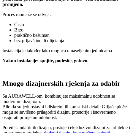
promjena.
Proces montaže se odvija:
Čisto
Brzo
praktično bešuman
bez prljavštine ili dlijetanja
Instalacija je također lako moguća u naseljenim jedinicama.
Nakon instalacije: spojite, podesite, gotovo.
Mnogo dizajnerskih rješenja za odabir
Sa AURAWELL-om, kombinujete maksimalnu udobnost sa
modernim dizajnom.
Bilo da su jednostavni i diskretni ili kao stilski detalj: Grijaće ploče
mogu se savršeno prilagoditi dizajnu prostorije i istovremeno
osigurati primjetnu udobnost.
Pored standardnih dizajna, postoje i ekskluzivni dizajni za arhitekte i
investitore u projekte.
dodatni dizajni koje možete izabrati
.