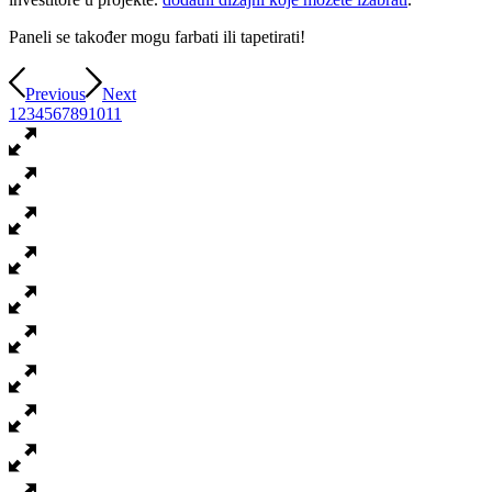
Paneli se također mogu farbati ili tapetirati!
Previous
Next
1
2
3
4
5
6
7
8
9
10
11