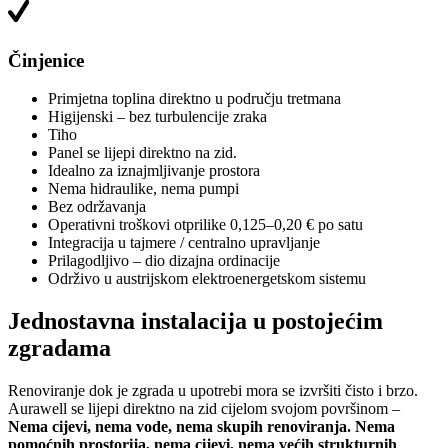
Činjenice
Primjetna toplina direktno u području tretmana
Higijenski – bez turbulencije zraka
Tiho
Panel se lijepi direktno na zid.
Idealno za iznajmljivanje prostora
Nema hidraulike, nema pumpi
Bez održavanja
Operativni troškovi otprilike 0,125–0,20 € po satu
Integracija u tajmere / centralno upravljanje
Prilagodljivo – dio dizajna ordinacije
Održivo u austrijskom elektroenergetskom sistemu
Jednostavna instalacija u postojećim
zgradama
Renoviranje dok je zgrada u upotrebi mora se izvršiti čisto i brzo.
Aurawell se lijepi direktno na zid cijelom svojom površinom –
Nema cijevi, nema vode, nema skupih renoviranja. Nema
pomoćnih prostorija, nema cijevi, nema većih strukturnih