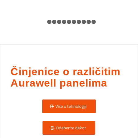
1
2
3
4
5
6
7
8
9
10
11
Činjenice o različitim
Aurawell panelima
Više o tehnologiji
Odaberite dekor