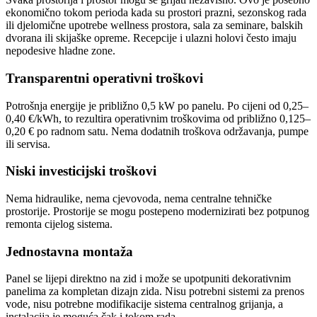
ekonomično tokom perioda kada su prostori prazni, sezonskog rada
ili djelomične upotrebe wellness prostora, sala za seminare, balskih
dvorana ili skijaške opreme. Recepcije i ulazni holovi često imaju
nepodesive hladne zone.
Transparentni operativni troškovi
Potrošnja energije je približno 0,5 kW po panelu. Po cijeni od 0,25–
0,40 €/kWh, to rezultira operativnim troškovima od približno 0,125–
0,20 € po radnom satu. Nema dodatnih troškova održavanja, pumpe
ili servisa.
Niski investicijski troškovi
Nema hidraulike, nema cjevovoda, nema centralne tehničke
prostorije. Prostorije se mogu postepeno modernizirati bez potpunog
remonta cijelog sistema.
Jednostavna montaža
Panel se lijepi direktno na zid i može se upotpuniti dekorativnim
panelima za kompletan dizajn zida. Nisu potrebni sistemi za prenos
vode, nisu potrebne modifikacije sistema centralnog grijanja, a
instalacija je moguća čak i tokom rada.