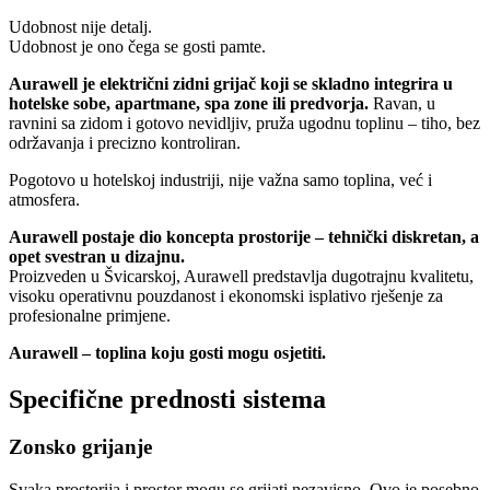
Udobnost nije detalj.
Udobnost je ono čega se gosti pamte.
Aurawell je električni zidni grijač koji se skladno integrira u
hotelske sobe, apartmane, spa zone ili predvorja.
Ravan, u
ravnini sa zidom i gotovo nevidljiv, pruža ugodnu toplinu – tiho, bez
održavanja i precizno kontroliran.
Pogotovo u hotelskoj industriji, nije važna samo toplina, već i
atmosfera.
Aurawell postaje dio koncepta prostorije – tehnički diskretan, a
opet svestran u dizajnu.
Proizveden u Švicarskoj, Aurawell predstavlja dugotrajnu kvalitetu,
visoku operativnu pouzdanost i ekonomski isplativo rješenje za
profesionalne primjene.
Aurawell – toplina koju gosti mogu osjetiti.
Specifične prednosti sistema
Zonsko grijanje
Svaka prostorija i prostor mogu se grijati nezavisno. Ovo je posebno