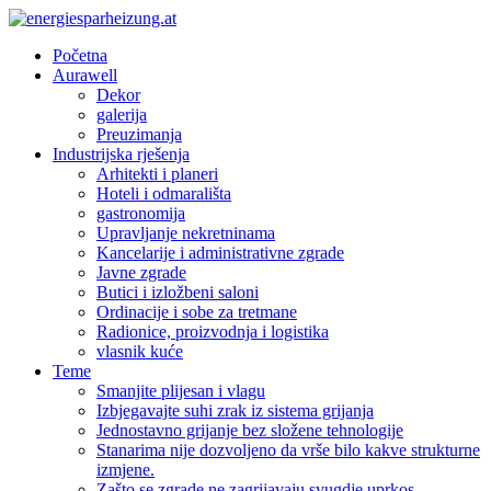
Početna
Aurawell
Dekor
galerija
Preuzimanja
Industrijska rješenja
Arhitekti i planeri
Hoteli i odmarališta
gastronomija
Upravljanje nekretninama
Kancelarije i administrativne zgrade
Javne zgrade
Butici i izložbeni saloni
Ordinacije i sobe za tretmane
Radionice, proizvodnja i logistika
vlasnik kuće
Teme
Smanjite plijesan i vlagu
Izbjegavajte suhi zrak iz sistema grijanja
Jednostavno grijanje bez složene tehnologije
Stanarima nije dozvoljeno da vrše bilo kakve strukturne
izmjene.
Zašto se zgrade ne zagrijavaju svugdje uprkos