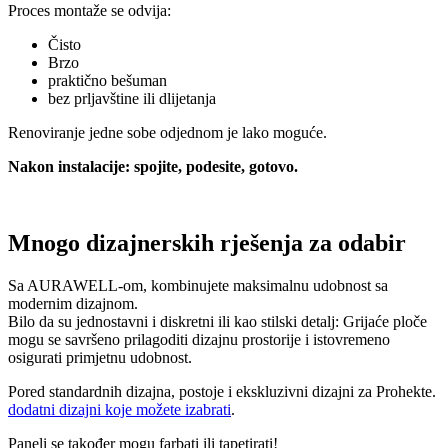
Proces montaže se odvija:
Čisto
Brzo
praktično bešuman
bez prljavštine ili dlijetanja
Renoviranje jedne sobe odjednom je lako moguće.
Nakon instalacije: spojite, podesite, gotovo.
Mnogo dizajnerskih rješenja za odabir
Sa AURAWELL-om, kombinujete maksimalnu udobnost sa
modernim dizajnom.
Bilo da su jednostavni i diskretni ili kao stilski detalj: Grijaće ploče
mogu se savršeno prilagoditi dizajnu prostorije i istovremeno
osigurati primjetnu udobnost.
Pored standardnih dizajna, postoje i ekskluzivni dizajni za Prohekte.
dodatni dizajni koje možete izabrati
.
Paneli se također mogu farbati ili tapetirati!