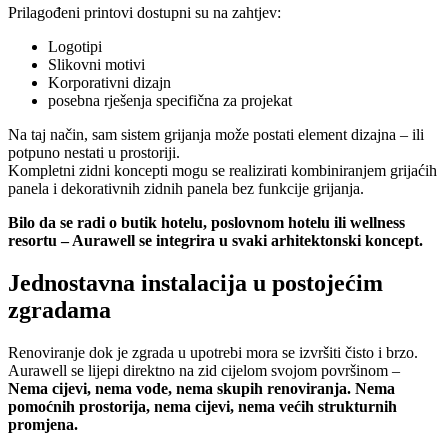
Prilagođeni printovi dostupni su na zahtjev:
Logotipi
Slikovni motivi
Korporativni dizajn
posebna rješenja specifična za projekat
Na taj način, sam sistem grijanja može postati element dizajna – ili
potpuno nestati u prostoriji.
Kompletni zidni koncepti mogu se realizirati kombiniranjem grijaćih
panela i dekorativnih zidnih panela bez funkcije grijanja.
Bilo da se radi o butik hotelu, poslovnom hotelu ili wellness
resortu – Aurawell se integrira u svaki arhitektonski koncept.
Jednostavna instalacija u postojećim
zgradama
Renoviranje dok je zgrada u upotrebi mora se izvršiti čisto i brzo.
Aurawell se lijepi direktno na zid cijelom svojom površinom –
Nema cijevi, nema vode, nema skupih renoviranja. Nema
pomoćnih prostorija, nema cijevi, nema većih strukturnih
promjena.