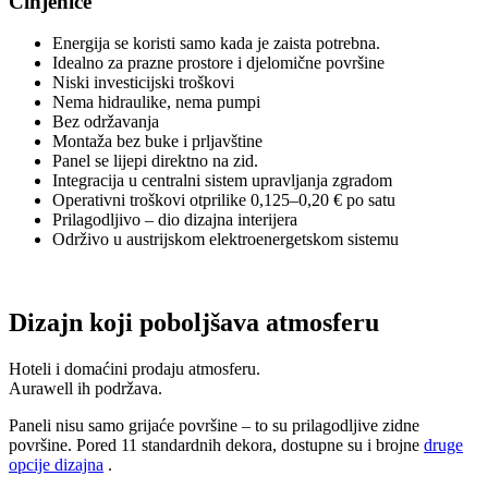
Činjenice
Energija se koristi samo kada je zaista potrebna.
Idealno za prazne prostore i djelomične površine
Niski investicijski troškovi
Nema hidraulike, nema pumpi
Bez održavanja
Montaža bez buke i prljavštine
Panel se lijepi direktno na zid.
Integracija u centralni sistem upravljanja zgradom
Operativni troškovi otprilike 0,125–0,20 € po satu
Prilagodljivo – dio dizajna interijera
Održivo u austrijskom elektroenergetskom sistemu
Dizajn koji poboljšava atmosferu
Hoteli i domaćini prodaju atmosferu.
Aurawell ih podržava.
Paneli nisu samo grijaće površine – to su prilagodljive zidne
površine. Pored 11 standardnih dekora, dostupne su i brojne
druge
opcije dizajna
.