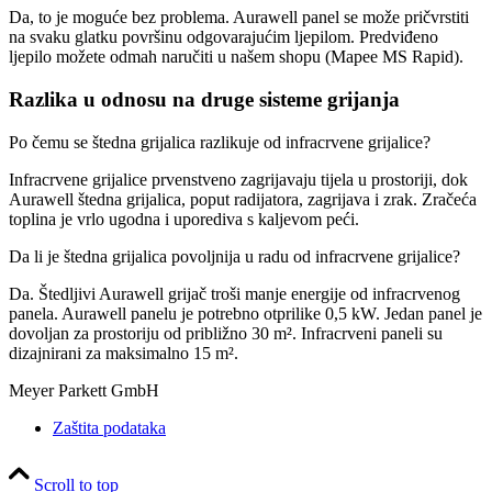
Da, to je moguće bez problema. Aurawell panel se može pričvrstiti
na svaku glatku površinu odgovarajućim ljepilom. Predviđeno
ljepilo možete odmah naručiti u našem shopu (Mapee MS Rapid).
Razlika u odnosu na druge sisteme grijanja
Po čemu se štedna grijalica razlikuje od infracrvene grijalice?
Infracrvene grijalice prvenstveno zagrijavaju tijela u prostoriji, dok
Aurawell štedna grijalica, poput radijatora, zagrijava i zrak. Zračeća
toplina je vrlo ugodna i uporediva s kaljevom peći.
Da li je štedna grijalica povoljnija u radu od infracrvene grijalice?
Da. Štedljivi Aurawell grijač troši manje energije od infracrvenog
panela. Aurawell panelu je potrebno otprilike 0,5 kW. Jedan panel je
dovoljan za prostoriju od približno 30 m². Infracrveni paneli su
dizajnirani za maksimalno 15 m².
Meyer Parkett GmbH
Zaštita podataka
Scroll to top