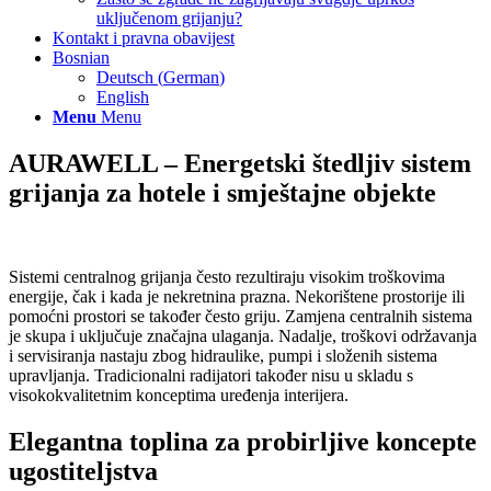
uključenom grijanju?
Kontakt i pravna obavijest
Bosnian
Deutsch
(
German
)
English
Menu
Menu
AURAWELL – Energetski štedljiv sistem
grijanja za hotele i smještajne objekte
Sistemi centralnog grijanja često rezultiraju visokim troškovima
energije, čak i kada je nekretnina prazna. Nekorištene prostorije ili
pomoćni prostori se također često griju. Zamjena centralnih sistema
je skupa i uključuje značajna ulaganja. Nadalje, troškovi održavanja
i servisiranja nastaju zbog hidraulike, pumpi i složenih sistema
upravljanja. Tradicionalni radijatori također nisu u skladu s
visokokvalitetnim konceptima uređenja interijera.
Elegantna toplina za probirljive koncepte
ugostiteljstva