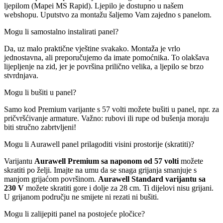
ljepilom (Mapei MS Rapid). Ljepilo je dostupno u našem
webshopu. Uputstvo za montažu šaljemo Vam zajedno s panelom.
Mogu li samostalno instalirati panel?
Da, uz malo praktične vještine svakako. Montaža je vrlo
jednostavna, ali preporučujemo da imate pomoćnika. To olakšava
lijepljenje na zid, jer je površina prilično velika, a ljepilo se brzo
stvrdnjava.
Mogu li bušiti u panel?
Samo kod Premium varijante s 57 volti možete bušiti u panel, npr. za
pričvršćivanje armature. Važno: rubovi ili rupe od bušenja moraju
biti stručno zabrtvljeni!
Mogu li Aurawell panel prilagoditi visini prostorije (skratiti)?
Varijantu
Aurawell Premium sa naponom od 57 volti
možete
skratiti po želji. Imajte na umu da se snaga grijanja smanjuje s
manjom grijaćom površinom.
Aurawell Standard varijantu sa
230 V
možete skratiti gore i dolje za 28 cm. Ti dijelovi nisu grijani.
U grijanom području ne smijete ni rezati ni bušiti.
Mogu li zalijepiti panel na postojeće pločice?