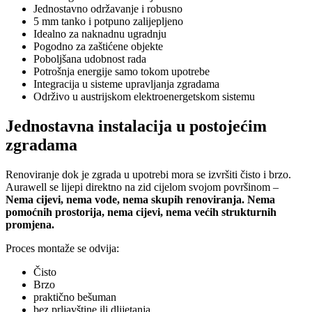
Jednostavno održavanje i robusno
5 mm tanko i potpuno zalijepljeno
Idealno za naknadnu ugradnju
Pogodno za zaštićene objekte
Poboljšana udobnost rada
Potrošnja energije samo tokom upotrebe
Integracija u sisteme upravljanja zgradama
Održivo u austrijskom elektroenergetskom sistemu
Jednostavna instalacija u postojećim
zgradama
Renoviranje dok je zgrada u upotrebi mora se izvršiti čisto i brzo.
Aurawell se lijepi direktno na zid cijelom svojom površinom –
Nema cijevi, nema vode, nema skupih renoviranja. Nema
pomoćnih prostorija, nema cijevi, nema većih strukturnih
promjena.
Proces montaže se odvija:
Čisto
Brzo
praktično bešuman
bez prljavštine ili dlijetanja