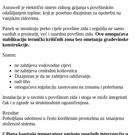
Aurawell je električni sistem zidnog grijanja s površinskim
odašiljanjem topline, koji je posebno dizajniran za upotrebu na
vanjskim zidovima.
Paneli se montiraju preko cijele površine zida i regulišu ne samo
vazduh u prostoriji, već i susednu površinu zida.
Ovo omogućava
stabilizaciju termički kritičnih zona bez ometanja građevinske
konstrukcije.
Sistem:
ne zahtijeva vodovodne cijevi
ne zahtijeva centralnu kotlovnicu
Dizajniran je da ne zahtijeva održavanje.
radi tiho
omogućava regulaciju zasnovanu na zonama i potrebama
Instalacija je u ravnini s površinom zida i stoga se može integrirati
čak i u zgrade sa strukturalnim ograničenjima.
Rezultat:
Poboljšana udobnost u često korištenim prostorima uz smanjenu
složenost sistema.
Ciljana kontrola temperature umjesto opsežnih intervencija u