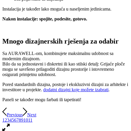
Instalacija je također lako moguća u naseljenim jedinicama.
Nakon instalacije: spojite, podesite, gotovo.
Mnogo dizajnerskih rješenja za odabir
Sa AURAWELL-om, kombinujete maksimalnu udobnost sa
modernim dizajnom.
Bilo da su jednostavni i diskretni ili kao stilski detalj: Grijaće ploče
mogu se savršeno prilagoditi dizajnu prostorije i istovremeno
osigurati primjetnu udobnost.
Pored standardnih dizajna, postoje i ekskluzivni dizajni za arhitekte i
investitore u projekte.
dodatni dizajni koje možete izabrati
.
Paneli se također mogu farbati ili tapetirati!
Previous
Next
1
2
3
4
5
6
7
8
9
10
11