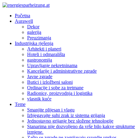
Početna
Aurawell
Dekor
galerija
Preuzimanja
Industrijska rješenja
Arhitekti i planeri
Hoteli i odmarališta
gastronomija
Upravljanje nekretninama
Kancelarije i administrativne zgrade
Javne zgrade
Butici i izložbeni saloni
Ordinacije i sobe za tretmane
Radionice, proizvodnja i logistika
vlasnik kuće
Teme
Smanjite plijesan i vlagu
Izbjegavajte suhi zrak iz sistema grijanja
Jednostavno grijanje bez složene tehnologije
Stanarima nije dozvoljeno da vrše bilo kakve strukturne
izmjene.
Zašto se zgrade ne zagrijavaju svugdje uprkos