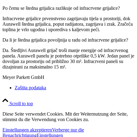
Po čemu se štedna grijalica razlikuje od infracrvene grijalice?
Infracrvene grijalice prvenstveno zagrijavaju tijela u prostoriji, dok
Aurawell štedna grijalica, poput radijatora, zagrijava i zrak. Zračeća
toplina je vrlo ugodna i uporediva s kaljevom peći.
Da li je štedna grijalica povoljnija u radu od infracrvene grijalice?
Da. Štedljivi Aurawell grijač troši manje energije od infracrvenog
panela. Aurawell panelu je potrebno otprilike 0,5 kW. Jedan panel je
dovoljan za prostoriju od približno 30 m². Infracrveni paneli su
dizajnirani za maksimalno 15 m².
Meyer Parkett GmbH
Zaštita podataka
Scroll to top
Diese Seite verwendet Cookies. Mit der Weiternutzung der Seite,
stimmst du die Verwendung von Cookies zu.
Einstellungen akzeptieren
Verberge nur die
Benachrichtigung
Einstellungen