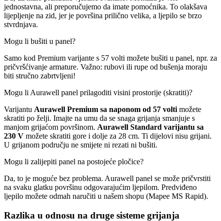
jednostavna, ali preporučujemo da imate pomoćnika. To olakšava
lijepljenje na zid, jer je površina prilično velika, a ljepilo se brzo
stvrdnjava.
Mogu li bušiti u panel?
Samo kod Premium varijante s 57 volti možete bušiti u panel, npr. za
pričvršćivanje armature. Važno: rubovi ili rupe od bušenja moraju
biti stručno zabrtvljeni!
Mogu li Aurawell panel prilagoditi visini prostorije (skratiti)?
Varijantu
Aurawell Premium sa naponom od 57 volti
možete
skratiti po želji. Imajte na umu da se snaga grijanja smanjuje s
manjom grijaćom površinom.
Aurawell Standard varijantu sa
230 V
možete skratiti gore i dolje za 28 cm. Ti dijelovi nisu grijani.
U grijanom području ne smijete ni rezati ni bušiti.
Mogu li zalijepiti panel na postojeće pločice?
Da, to je moguće bez problema. Aurawell panel se može pričvrstiti
na svaku glatku površinu odgovarajućim ljepilom. Predviđeno
ljepilo možete odmah naručiti u našem shopu (Mapee MS Rapid).
Razlika u odnosu na druge sisteme grijanja