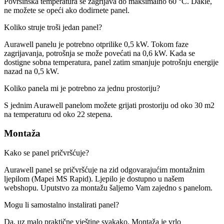
Površinska temperatura se zagrijava do maksimalno 60 °C. Dakle,
ne možete se opeći ako dodirnete panel.
Koliko struje troši jedan panel?
Aurawell panelu je potrebno otprilike 0,5 kW. Tokom faze
zagrijavanja, potrošnja se može povećati na 0,6 kW. Kada se
dostigne sobna temperatura, panel zatim smanjuje potrošnju energije
nazad na 0,5 kW.
Koliko panela mi je potrebno za jednu prostoriju?
S jednim Aurawell panelom možete grijati prostoriju od oko 30 m2
na temperaturu od oko 22 stepena.
Montaža
Kako se panel pričvršćuje?
Aurawell panel se pričvršćuje na zid odgovarajućim montažnim
ljepilom (Mapei MS Rapid). Ljepilo je dostupno u našem
webshopu. Uputstvo za montažu šaljemo Vam zajedno s panelom.
Mogu li samostalno instalirati panel?
Da, uz malo praktične vještine svakako. Montaža je vrlo