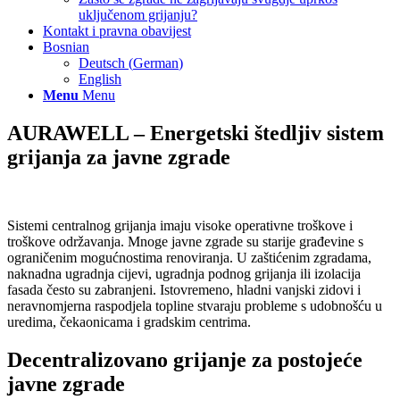
uključenom grijanju?
Kontakt i pravna obavijest
Bosnian
Deutsch
(
German
)
English
Menu
Menu
AURAWELL – Energetski štedljiv sistem
grijanja za javne zgrade
Sistemi centralnog grijanja imaju visoke operativne troškove i
troškove održavanja. Mnoge javne zgrade su starije građevine s
ograničenim mogućnostima renoviranja. U zaštićenim zgradama,
naknadna ugradnja cijevi, ugradnja podnog grijanja ili izolacija
fasada često su zabranjeni. Istovremeno, hladni vanjski zidovi i
neravnomjerna raspodjela topline stvaraju probleme s udobnošću u
uredima, čekaonicama i gradskim centrima.
Decentralizovano grijanje za postojeće
javne zgrade