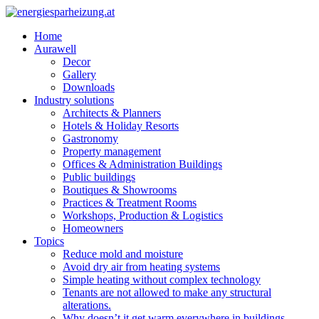
Home
Aurawell
Decor
Gallery
Downloads
Industry solutions
Architects & Planners
Hotels & Holiday Resorts
Gastronomy
Property management
Offices & Administration Buildings
Public buildings
Boutiques & Showrooms
Practices & Treatment Rooms
Workshops, Production & Logistics
Homeowners
Topics
Reduce mold and moisture
Avoid dry air from heating systems
Simple heating without complex technology
Tenants are not allowed to make any structural
alterations.
Why doesn’t it get warm everywhere in buildings