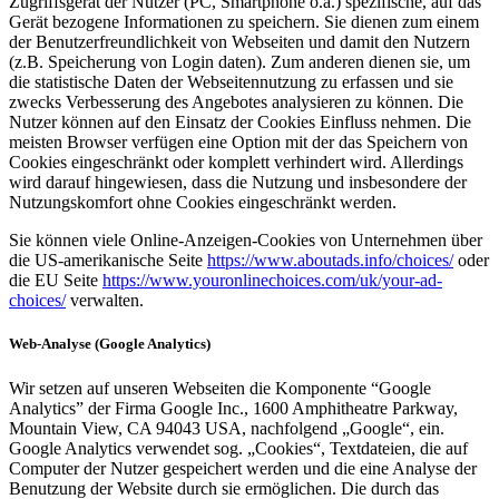
Zugriffsgerät der Nutzer (PC, Smartphone o.ä.) spezifische, auf das
Gerät bezogene Informationen zu speichern. Sie dienen zum einem
der Benutzerfreundlichkeit von Webseiten und damit den Nutzern
(z.B. Speicherung von Login daten). Zum anderen dienen sie, um
die statistische Daten der Webseitennutzung zu erfassen und sie
zwecks Verbesserung des Angebotes analysieren zu können. Die
Nutzer können auf den Einsatz der Cookies Einfluss nehmen. Die
meisten Browser verfügen eine Option mit der das Speichern von
Cookies eingeschränkt oder komplett verhindert wird. Allerdings
wird darauf hingewiesen, dass die Nutzung und insbesondere der
Nutzungskomfort ohne Cookies eingeschränkt werden.
Sie können viele Online-Anzeigen-Cookies von Unternehmen über
die US-amerikanische Seite
https://www.aboutads.info/choices/
oder
die EU Seite
https://www.youronlinechoices.com/uk/your-ad-
choices/
verwalten.
Web-Analyse (Google Analytics)
Wir setzen auf unseren Webseiten die Komponente “Google
Analytics” der Firma Google Inc., 1600 Amphitheatre Parkway,
Mountain View, CA 94043 USA, nachfolgend „Google“, ein.
Google Analytics verwendet sog. „Cookies“, Textdateien, die auf
Computer der Nutzer gespeichert werden und die eine Analyse der
Benutzung der Website durch sie ermöglichen. Die durch das