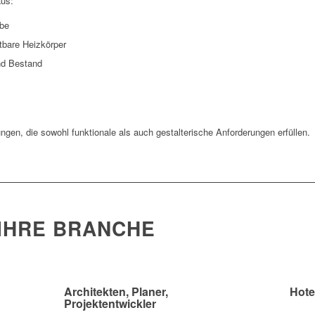
aus:
abe
htbare Heizkörper
und Bestand
gen, die sowohl funktionale als auch gestalterische Anforderungen erfüllen.
 IHRE BRANCHE
Architekten, Planer,
Hote
Projektentwickler