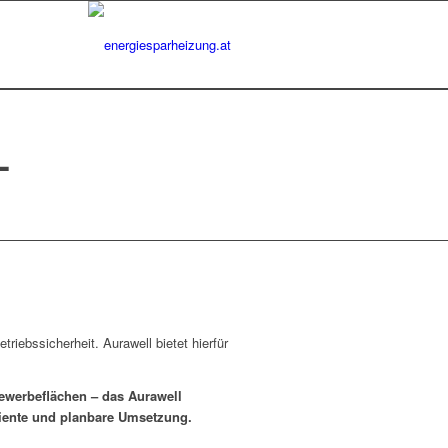
L
iebssicherheit. Aurawell bietet hierfür
ewerbeflächen – das Aurawell
iziente und planbare Umsetzung.