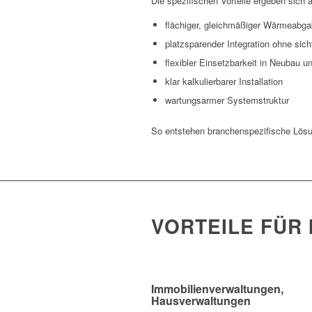
Die spezifischen Vorteile ergeben sich 
flächiger, gleichmäßiger Wärmeabg
platzsparender Integration ohne sic
flexibler Einsetzbarkeit in Neubau 
klar kalkulierbarer Installation
wartungsarmer Systemstruktur
So entstehen branchenspezifische Lösun
VORTEILE FÜR
Immobilienverwaltungen,
Hausverwaltungen